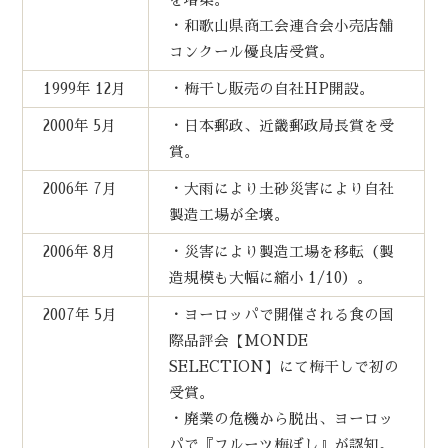
を増築。
・和歌山県商工会連合会小売店舗
コンクール優良店受賞。
1999年 12月
・梅干し販売の自社HP開設。
2000年 5月
・日本郵政、近畿郵政局長賞を受
賞。
2006年 7月
・大雨により土砂災害により自社
製造工場が全壊。
2006年 8月
・災害により製造工場を移転（製
造規模も大幅に縮小 1/10）。
2007年 5月
・ヨーロッパで開催される食の国
際品評会【MONDE
SELECTION】にて梅干しで初の
受賞。
・廃業の危機から脱出、ヨーロッ
パで『フルーツ梅ぼし』が認知。