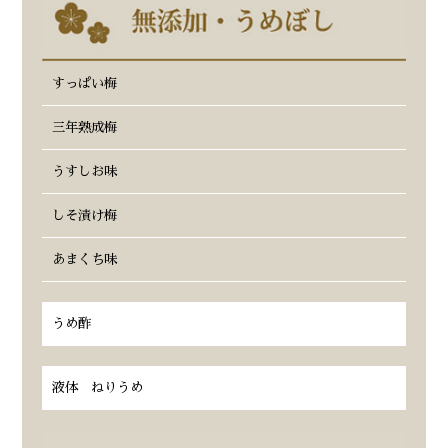
すっぱい梅
三年熟成梅
うすしお味
しそ漬け梅
あまくち味
うめ酢
液体 ねりうめ