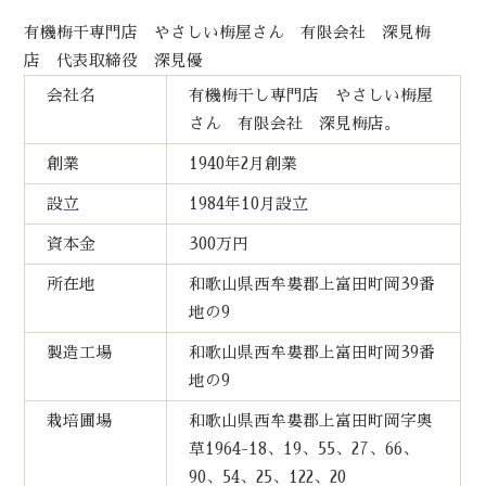
有機梅干専門店 やさしい梅屋さん 有限会社 深見梅
店 代表取締役 深見優
会社名
有機梅干し専門店 やさしい梅屋
さん 有限会社 深見梅店。
創業
1940年2月創業
設立
1984年10月設立
資本金
300万円
所在地
和歌山県西牟婁郡上富田町岡39番
地の9
製造工場
和歌山県西牟婁郡上富田町岡39番
地の9
栽培圃場
和歌山県西牟婁郡上富田町岡字奥
草1964-18、19、55、27、66、
90、54、25、122、20