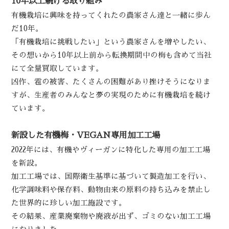
10年以上続ける取り組み
有機栽培に興味を持ってくれたの農家さん達と一緒に歩ん
だ10年。
「有機栽培に挑戦したい」という農家さんを増やしたい、
その想いから10年以上前から転換期間中の梅も含めて当社
にて
全量買取
しています。
凶作、雹の被害、たくさんの困難があり挫けそうになりま
すが、生産者のみんなと夢の実現のために有機栽培を続け
ています。
新設した有機梅・VEGAN専用加工工場
2022年には、有機やヴィーガンに特化した専用の加工工場
を新設。
加工工場では、国際衛生基準に基づいて製造加工を行い、
化学調味料や保存料、動物由来の原料の持ち込みを禁止し
た世界的に珍しい加工施設です。
その結果、産業廃棄物や廃液が出ず、
ゴミのない加工工場