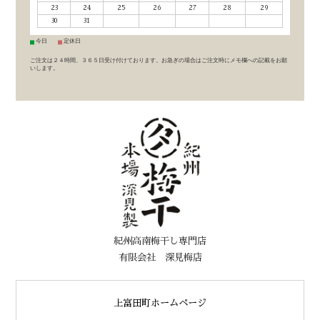
23
24
25
26
27
28
29
30
31
■
■
今日
定休日
ご注文は２４時間、３６５日受け付けております。お急ぎの場合はご注文時にメモ欄への記載をお願
いします。
紀州高南梅干し専門店
有限会社 深見梅店
上富田町ホームページ